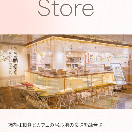
S
t
o
r
e
店内は和食とカフェの居心地の良さを融合さ