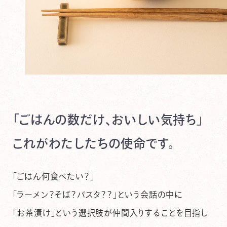
「
ご
は
ん
の
数
だ
け
、
お
い
し
い
気
持
ち
」
こ
れ
が
わ
た
し
た
ち
の
使
命
で
す
。
「ごはん何食べたい？」
「ラーメン？そば？パスタ？？」という会話の中に
「お茶漬け」という選択肢が仲間入りすることを目指し