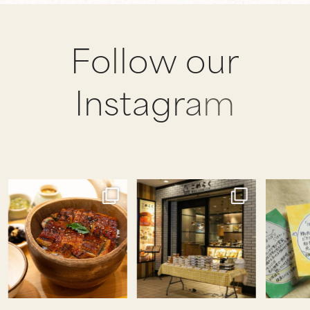
F
o
l
l
o
w
o
u
r
I
n
s
t
a
g
r
a
m