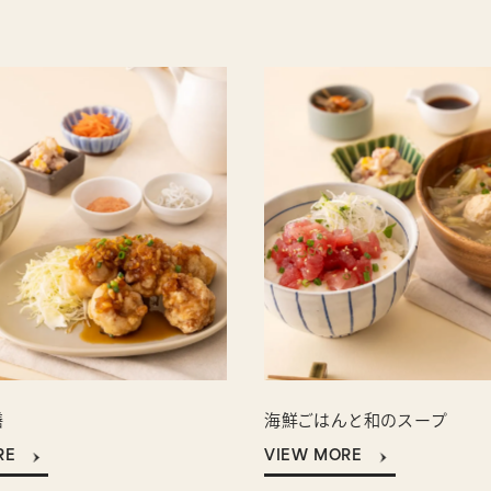
膳
海鮮ごはんと
和のスープ
RE
VIEW MORE