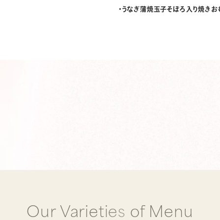
うなぎ蒲焼玉子そぼろ入り焼きお
O
u
r
V
a
r
i
e
t
i
e
s
o
f
M
e
n
u