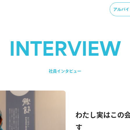
アルバイ
I
N
T
E
R
V
I
E
W
社
員
イ
ン
タ
ビ
ュ
ー
わ
た
し
実
は
こ
の
す