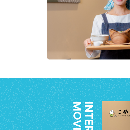
M
I
N
O
T
E
V
R
I