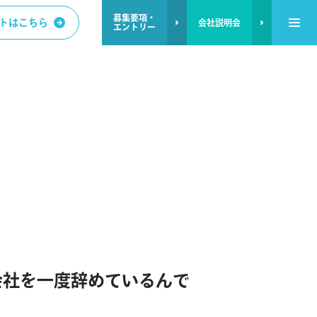
募集要項・
トはこちら
会社説明会
エントリー
会
社
を
一
度
辞
め
て
い
る
ん
で