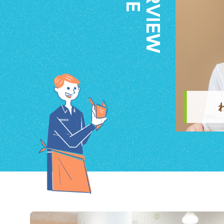
E
V
I
E
W